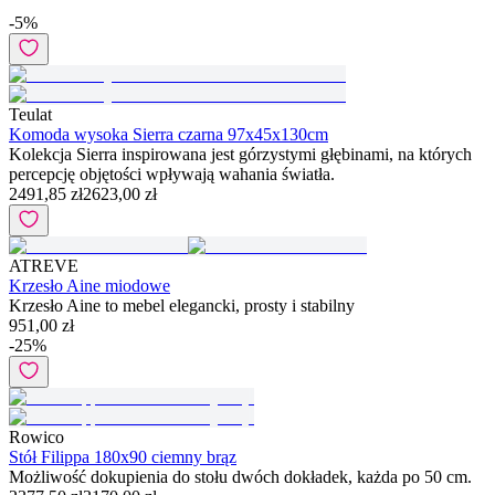
-
5
%
Teulat
Komoda wysoka Sierra czarna 97x45x130cm
Kolekcja Sierra inspirowana jest górzystymi głębinami, na których
percepcję objętości wpływają wahania światła.
2491,85 zł
2623,00 zł
ATREVE
Krzesło Aine miodowe
Krzesło Aine to mebel elegancki, prosty i stabilny
951,00 zł
-
25
%
Rowico
Stół Filippa 180x90 ciemny brąz
Możliwość dokupienia do stołu dwóch dokładek, każda po 50 cm.