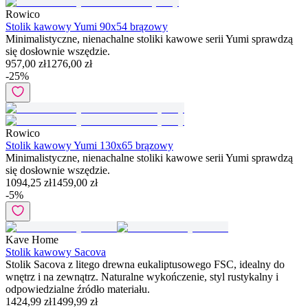
Rowico
Stolik kawowy Yumi 90x54 brązowy
Minimalistyczne, nienachalne stoliki kawowe serii Yumi sprawdzą
się dosłownie wszędzie.
957,00 zł
1276,00 zł
-
25
%
Rowico
Stolik kawowy Yumi 130x65 brązowy
Minimalistyczne, nienachalne stoliki kawowe serii Yumi sprawdzą
się dosłownie wszędzie.
1094,25 zł
1459,00 zł
-
5
%
Kave Home
Stolik kawowy Sacova
Stolik Sacova z litego drewna eukaliptusowego FSC, idealny do
wnętrz i na zewnątrz. Naturalne wykończenie, styl rustykalny i
odpowiedzialne źródło materiału.
1424,99 zł
1499,99 zł