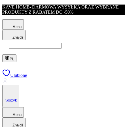
KAVE HOME- DARMOWA WYSYŁKA ORAZ WYBRANE
PRODUKTY Z RABATEM DO -50%
Menu
Znajdź
PL
Ulubione
Koszyk
Menu
Znajdź