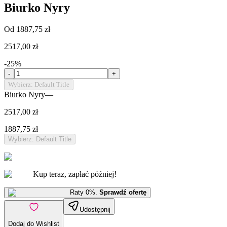
Biurko Nyry
Od
1887,75 zł
2517,00 zł
-
25
%
-
+
Wybierz: Default Title
Biurko Nyry
—
2517,00 zł
1887,75 zł
Wybierz: Default Title
Kup teraz, zapłać później!
Raty 0%.
Sprawdź ofertę
Udostępnij
Dodaj do Wishlist