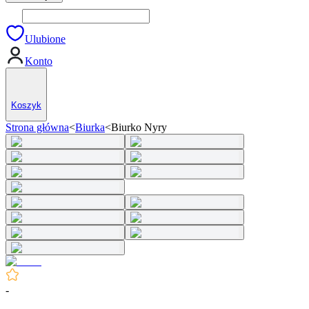
Ulubione
Konto
Koszyk
Strona główna
<
Biurka
<
Biurko Nyry
-