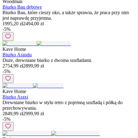
Woodman
Biurko Bau dębowe
Biurko Bau, które cieszy oko, a także sprawia, że praca przy nim
jest naprawdę przyjemna.
1995,20 zł
2494,00 zł
-
5
%
Kave Home
Biurko Arandu
Duże, drewniane biurko z dwoma szufladami.
2754,99 zł
2899,99 zł
-
5
%
Kave Home
Biurko Araxi
Drewniane biurko w stylu retro z pojemną szufladą i półką do
przechowywania.
2849,99 zł
2999,99 zł
-
5
%