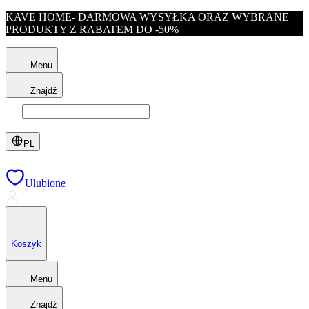
KAVE HOME- DARMOWA WYSYŁKA ORAZ WYBRANE
PRODUKTY Z RABATEM DO -50%
Menu
Znajdź
PL
Ulubione
Koszyk
Menu
Znajdź