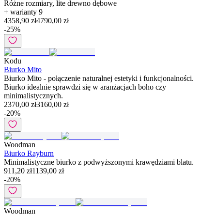
Różne rozmiary, lite drewno dębowe
+ warianty
9
4358,90 zł
4790,00 zł
-
25
%
Kodu
Biurko Mito
Biurko Mito - połączenie naturalnej estetyki i funkcjonalności.
Biurko idealnie sprawdzi się w aranżacjach boho czy
minimalistycznych.
2370,00 zł
3160,00 zł
-
20
%
Woodman
Biurko Rayburn
Minimalistyczne biurko z podwyższonymi krawędziami blatu.
911,20 zł
1139,00 zł
-
20
%
Woodman